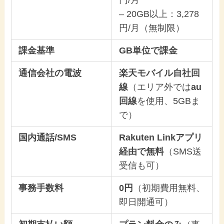
– 20GB以上：3,278
円/月（無制限）
課金基準
GB単位で課金
通信会社の電波
楽天モバイル自社回
線
（エリア外では
au
回線
を使用、5GBま
で）
国内通話/SMS
Rakuten Linkアプリ
経由で無料
（SMS送
受信も可）
事務手数料
0円
（初期費用無料、
即日開通可）