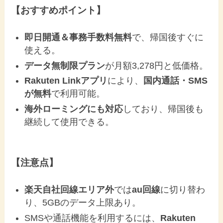
【おすすめポイント】
即日開通＆事務手数料無料
で、帰国後すぐに
使える。
データ無制限プラン
が月額3,278円と低価格。
Rakuten Linkアプリ
により、
国内通話・SMS
が無料
で利用可能。
海外ローミングにも対応
しており、帰国後も
継続して使用できる。
【注意点】
楽天自社回線エリア外
では
au回線
に切り替わ
り、5GBのデータ上限あり。
SMSや通話機能を利用するには、
Rakuten